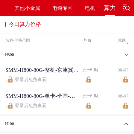
算力
力
其他小金属
电缆专区
电机
今日算力价格
名称/价格范围
均价
涨跌
H800
SMM-H800-80G-整机-京津冀-包月
元/卡·时
08-07
登录后免费查看
SMM-H800-80G-单卡-全国-短期-零售
元/卡·时
08-07
登录后免费查看
H100